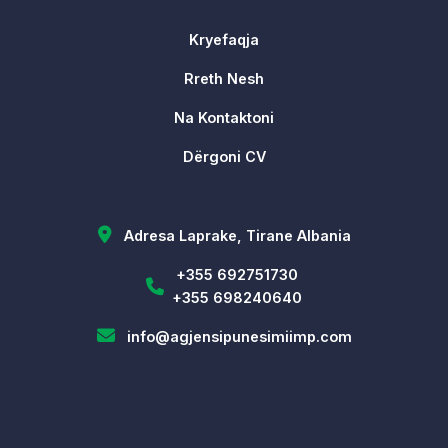
Kryefaqja
Rreth Nesh
Na Kontaktoni
Dërgoni CV
Adresa Laprake, Tirane Albania
+355 692751730
+355 698240640
info@agjensipunesimiimp.com