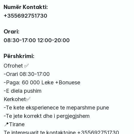
Numër Kontakti:
+355692751730
Orari:
08:30-17:00 12:00-20:00
Përshkrimi:
Ofrohet ✅
-Orari 08:30-17:00
-Paga: 60 000 Leke +Bonuese
-E diela pushim
Kerkohet✅
-Te kete eksperienece te meparshme pune
-Te jete korrekt dhe i pergjegjshem
📍Tirane
Te interesuarit te kontaktojne +355692751730