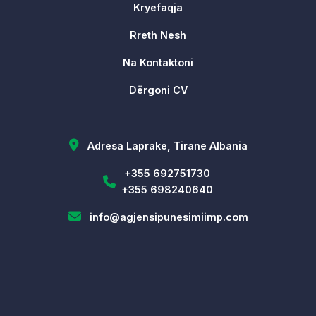
Kryefaqja
Rreth Nesh
Na Kontaktoni
Dërgoni CV
Adresa Laprake, Tirane Albania
+355 692751730
+355 698240640
info@agjensipunesimiimp.com