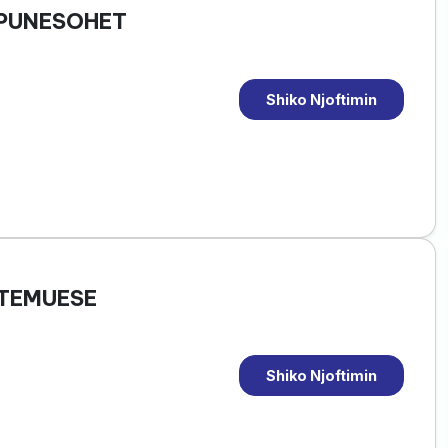
 PUNESOHET
Shiko Njoftimin
STEMUESE
Shiko Njoftimin