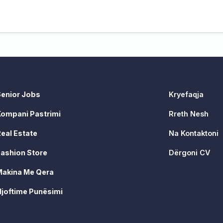
Senior Jobs
Kryefaqja
Kompani Pastrimi
Rreth Nesh
eal Estate
Na Kontaktoni
ashion Store
Dërgoni CV
Makina Me Qera
joftime Punësimi