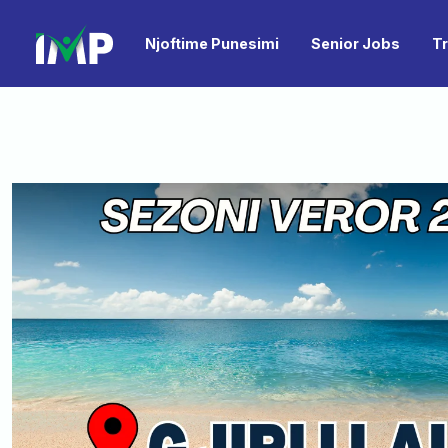
Njoftime Punesimi
Senior Jobs
T