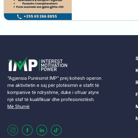
“Agjensia Punësimit IMP” prej kohësh operon
R
me aktivitetin e saj për plotësimin e stafit të
kompanive të ndryshme, duke i ofruar atyre
F
një staf të kualifikuar dhe profesionistësh.
Më Shumë
N