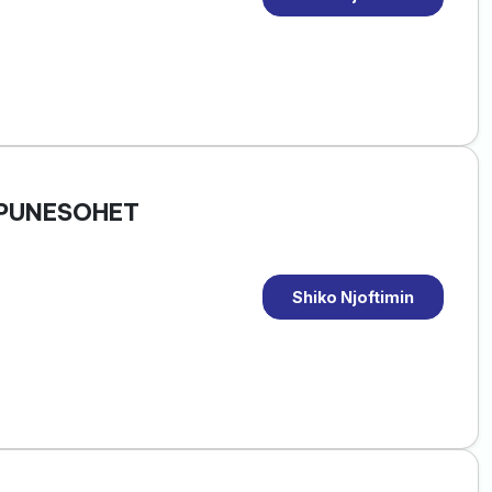
 PUNESOHET
Shiko Njoftimin