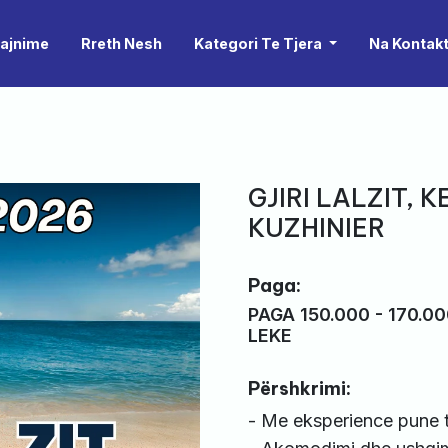
rajnime
Rreth Nesh
Kategori Te Tjera
Na Kontak
GJIRI LALZIT,
KUZHINIER
Paga:
PAGA 150.000 - 170.0
LEKE
Përshkrimi:
- Me eksperience pune