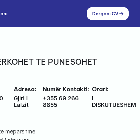
toni
Dergoni CV
 KERKOHET TE PUNESOHET
Adresa:
Numër Kontakti:
Orari:
00
Gjiri I
+355 69 266
I
Lalzit
8855
DISKUTUESHEM
 te meparshme