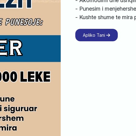
- Akomodimi dhe ushqimi
- Punesim i menjehersh
- Kushte shume te mira
Apliko Tani