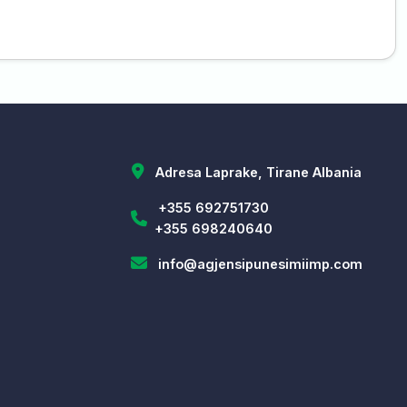
Adresa Laprake, Tirane Albania
+355 692751730
+355 698240640
info@agjensipunesimiimp.com