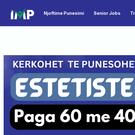
Njoftime Punesimi
Senior Jobs
T