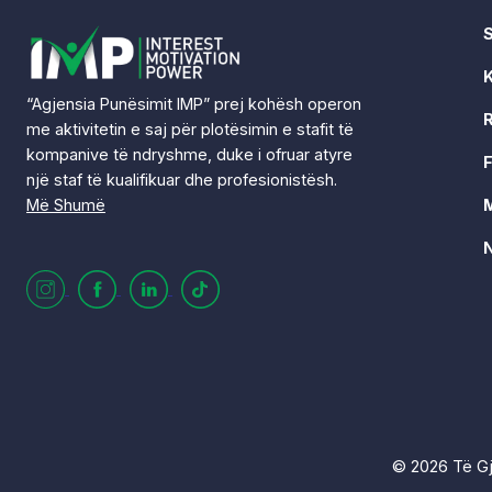
“Agjensia Punësimit IMP” prej kohësh operon
R
me aktivitetin e saj për plotësimin e stafit të
kompanive të ndryshme, duke i ofruar atyre
F
një staf të kualifikuar dhe profesionistësh.
Më Shumë
N
©
2026
Të Gj