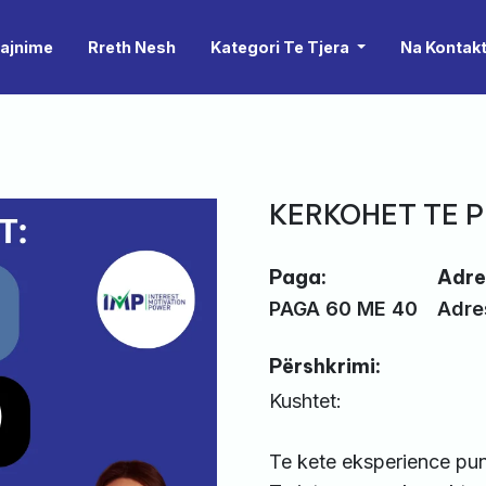
rajnime
Rreth Nesh
Kategori Te Tjera
Na Kontak
KERKOHET TE 
Paga:
Adre
PAGA 60 ME 40
Adre
Përshkrimi:
Kushtet:
Te kete eksperience pu