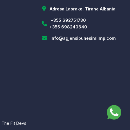
Adresa Laprake, Tirane Albania
+355 692751730
+355 698240640
info@agjensipunesimiimp.com
y
The Fit Devs