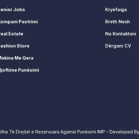
Senior Jobs
Kryefaqja
Kompani Pastrimi
Rreth Nesh
eal Estate
Na Kontaktoni
ashion Store
Dërgoni CV
Makina Me Qera
joftime Punësimi
itha Të Drejtat e Rezervuara Agjensi Punësimi IMP - Developed B