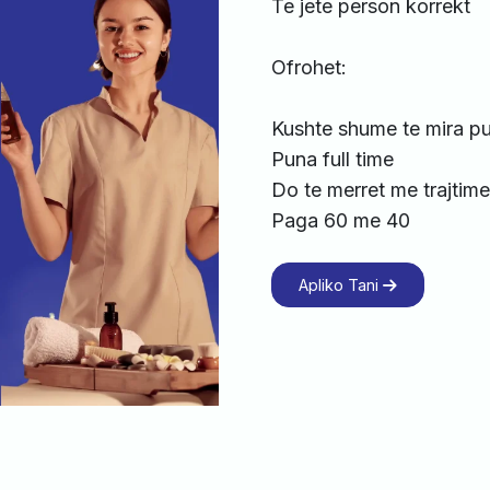
Te jete person korrekt
Ofrohet:
Kushte shume te mira p
Puna full time
Do te merret me trajtime
Paga 60 me 40
Apliko Tani