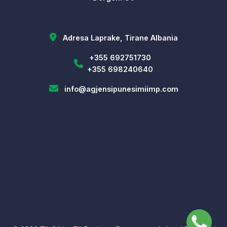
Adresa Laprake, Tirane Albania
+355 692751730
+355 698240640
info@agjensipunesimiimp.com